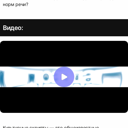
норм речи?
Видео:
Культурные скрипты — это общеизвестные