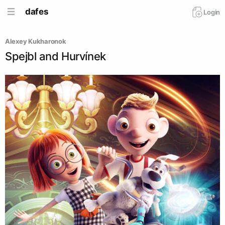
dafes
Login
Alexey Kukharonok
Spejbl and Hurvínek