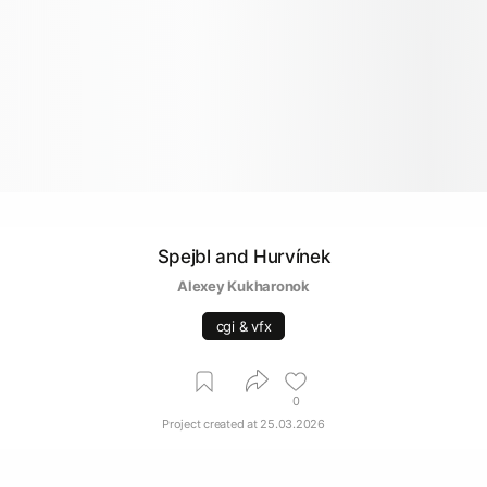
Spejbl and Hurvínek
Alexey Kukharonok
cgi & vfx
0
Project created at
25.03.2026